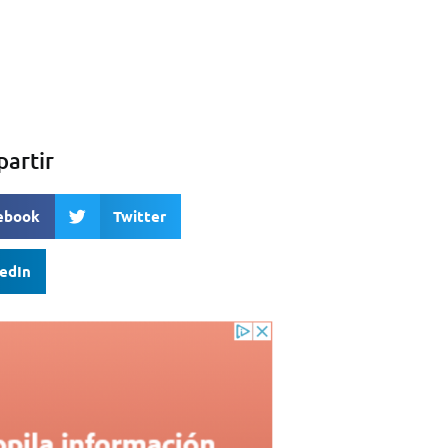
artir
ebook
Twitter
kedIn