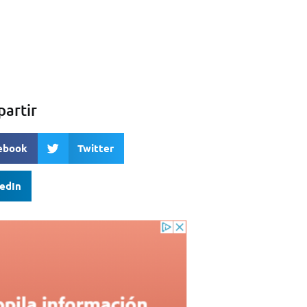
artir
ebook
Twitter
kedIn