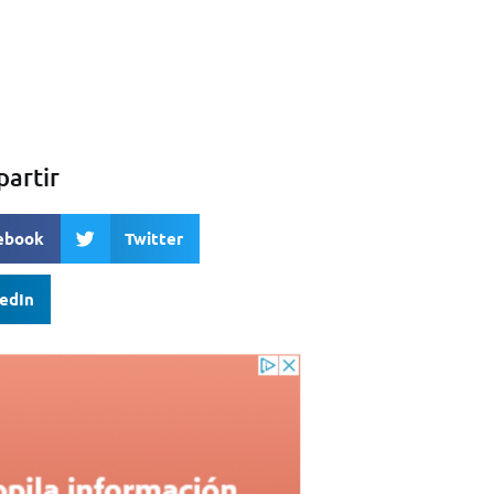
artir
ebook
Twitter
kedIn